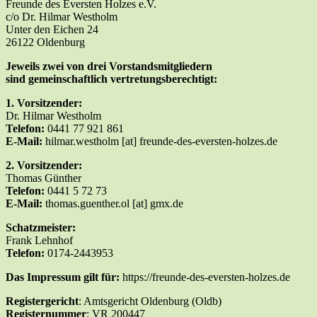
Freunde des Eversten Holzes e.V.
c/o Dr. Hilmar Westholm
Unter den Eichen 24
26122 Oldenburg
Jeweils zwei von drei Vorstandsmitgliedern
sind g
emeinschaftlich
vertretungsberechtigt
:
1. Vorsitzender:
Dr. Hilmar Westholm
Telefon:
0441 77 921 861
E-Mail:
hilmar.westholm [at] freunde-des-eversten-holzes.de
2. Vorsitzender:
Thomas Günther
Telefon:
0441 5 72 73
E-Mail:
thomas.guenther.ol [at] gmx.de
Schatzmeister:
Frank Lehnhof
Telefon:
0174-2443953
Das Impressum gilt für:
https://freunde-des-eversten-holzes.de
Registergericht
: Amtsgericht Oldenburg (Oldb)
Registernummer
: VR 200447