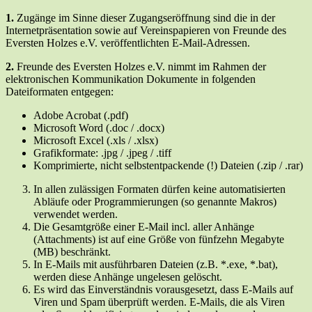
1.
Zugänge im Sinne dieser Zugangseröffnung sind die in der
Internetpräsentation sowie auf Vereinspapieren von Freunde des
Eversten Holzes e.V. veröffentlichten E-Mail-Adressen.
2.
Freunde des Eversten Holzes e.V. nimmt im Rahmen der
elektronischen Kommunikation Dokumente in folgenden
Dateiformaten entgegen:
Adobe Acrobat (.pdf)
Microsoft Word (.doc / .docx)
Microsoft Excel (.xls / .xlsx)
Grafikformate: .jpg / .jpeg / .tiff
Komprimierte, nicht selbstentpackende (!) Dateien (.zip / .rar)
In allen zulässigen Formaten dürfen keine automatisierten
Abläufe oder Programmierungen (so genannte Makros)
verwendet werden.
Die Gesamtgröße einer E-Mail incl. aller Anhänge
(Attachments) ist auf eine Größe von fünfzehn Megabyte
(MB) beschränkt.
In E-Mails mit ausführbaren Dateien (z.B. *.exe, *.bat),
werden diese Anhänge ungelesen gelöscht.
Es wird das Einverständnis vorausgesetzt, dass E-Mails auf
Viren und Spam überprüft werden. E-Mails, die als Viren